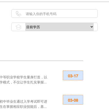
是选择中专还
03-17
中等职业学校学生量身打造，以
读中职学校：近
模式，不仅让学生扎实掌握...
中，陈子季明确指
2025乐山民
03-08
初中毕业生通过入学考试即可进
2025年乐山
在掌握相应职业技能后，基...
省食品药品学校。