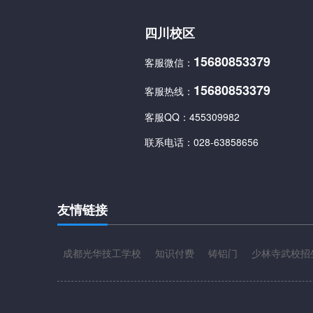
四川校区
15680853379
客服微信：
15680853379
客服热线：
客服QQ：
455309982
联系电话：
028-63858656
友情链接
成都光华技工学校
知识付费
铸铝门
少林寺武校招