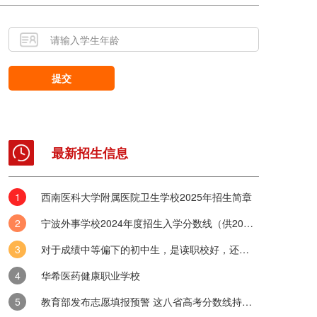
提交
最新招生信息
西南医科大学附属医院卫生学校2025年招生简章
是技校？面临抉择的初三学生该如何决定？
宁波外事学校2024年度招生入学分数线（供2025年考生参考）
半初三生的未来选择之路在《关于深化现代职业教育体系建设改革的意见
出，职业教育并非“终结教育”、“低层次教育”或“淘汰教育”，而...
对于成绩中等偏下的初中生，是读职校好，还是五年制大专好？
办中职学校最新前三排名
华希医药健康职业学校
民办中职学校排名前三分别为：犍为县职业高级中学、乐山计算机学校以及四
教育部发布志愿填报预警 这八省高考分数线持续出炉
一、2025年乐山民办中职学校最新排名前三名单一览排名中职...