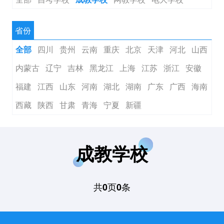
省份
四川
贵州
云南
重庆
北京
天津
河北
山西
全部
内蒙古
辽宁
吉林
黑龙江
上海
江苏
浙江
安徽
福建
江西
山东
河南
湖北
湖南
广东
广西
海南
西藏
陕西
甘肃
青海
宁夏
新疆
成教学校
共
页
条
0
0