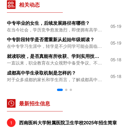
相关动态
中专毕业的女生，后续发展路径有哪些？
中
-14
05-19
在当今社会，学历竞争愈发激烈，即便拥有高学历，也未必能轻松在社会立足。然而，学历始终是一块重要的“敲门砖”，对于中专毕业的女生而言，未来发展并非一片黯淡。只要怀揣学习热情、勇于尝试新事物，无论是提升学历还是掌握实用技能，都蕴藏着无限可能。中专女生毕业后的多元选择直接就业，发挥专业所长中专女生毕业后，直接投身职场是常见的...
中专阶段转学是否需重新从起始年级就读？
中
-14
05-19
在中专学习生涯中，转学是不少同学可能会面临的抉择。这一决定背后，往往有着多样化的原因。有的同学对当前所学专业兴趣寥寥，渴望转学到能学习心仪专业的学校；有的同学因家庭因素，需要转到离家更近的学校，以便更好地兼顾学业与家庭；还有的同学对现学校的环境不太满意，期望能在新环境中开启新的学习篇章。那么，中专转学到底需不需要重新读...
就读职校，是否真能有所收获、学到实用技能？
中
-13
05-18
一直以来，职业教育在大众视野中备受争议。不少人心中存疑：在职校所学知识究竟有无实用价值？学校是否真正传授了契合市场需求的知识与技能？在此情形下，许多人开始思考：若选择职业学校，还能真正学到东西吗？接下来，优职升学网将带你深入探究职校毕业生的就职现状。职校教育：紧跟时代需求，灵活多元发展随着社会需求的持续演变，职业学校所...
成都高中学生录取机制是怎样的？
中
-13
05-18
对于众多成都的家长和学生而言，了解成都高中如何录取学生是升学规划中的关键一环。成都高中的录取方式丰富多样，旨在为不同类型的学生提供公平且多元的升学通道。下面，就让我们详细了解一下成都高中具体的录取方式。成都高中主要录取方式中考成绩录取在成都的“5 + 2”区域（涵盖四川天府新区、成都高新区、锦江区、青羊区、金牛区、武侯...
最新招生信息
西南医科大学附属医院卫生学校2025年招生简章