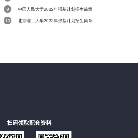
中国人民大学2022年强基计划招生简章
高职的途径有哪些？
北京理工大学2022年强基计划招生简章
业生而言，升入高职院校继续深造是提升自我、拓宽职业道路的重要一步
为大家详细介绍中职毕业生升入高职院校的几种主要方式，助力大家顺利..
扫码领取配套资料