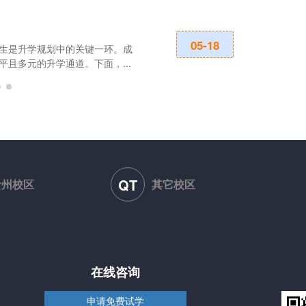
中职学生升入
05-18
生是升学规划中的关键一环。成
对于众多中职毕
且多元的升学通道。下面，...
优职升学网在此
QT
贵州校区
其它校区
在线咨询
申请免费试学