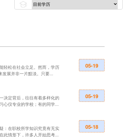
中职学校学生
05-19
能轻松在社会立足。然而，学历
在探讨中职教育
发展并非一片黯淡。只要...
成长及职业发展
中职学历是否
05-19
一决定背后，往往有着多样化的
在探讨教育路径
心仪专业的学校；有的同学...
点。事实上，中
中职技能考试
05-18
疑：在职校所学知识究竟有无实
对于怀揣升学梦
此情形下，许多人开始思考...
网在此为大家详