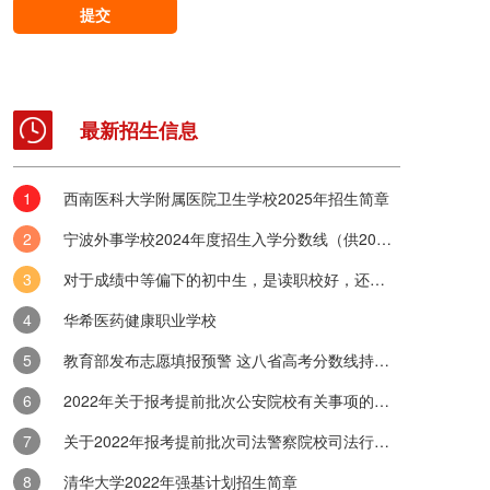
提交
最新招生信息
西南医科大学附属医院卫生学校2025年招生简章
实习时长是多久？
宁波外事学校2024年度招生入学分数线（供2025年考生参考）
体系时，实习环节无疑是连接校园与社会的桥梁，其时长与安排对学生个
具有深远影响。优职升学网认为，中职学校学生的实习时间设定在一般不..
对于成绩中等偏下的初中生，是读职校好，还是五年制大专好？
获国家认可？查询方法是什么？
华希医药健康职业学校
与学历认可度的议题中，中职学历的国家承认性是许多学生及家长关注的
教育部发布志愿填报预警 这八省高考分数线持续出炉
职教育，作为职业教育体系中的重要一环，不仅致力于培养学生的专业技..
2022年关于报考提前批次公安院校有关事项的公告
涵盖哪些考查内容？
关于2022年报考提前批次司法警察院校司法行政警察类专业有关事项的公告
想、投身中职高考的学子而言，专业课考试是至关重要的“关卡”。优职升
细拆解中职高考专业课考试中专业技能与口语表达这两大关键板块，助...
清华大学2022年强基计划招生简章