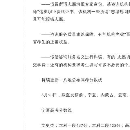
——假冒所谓志愿填报专家身份。某咨询机构打
师”这类职业资格证书。该机构一些所谓“志愿规划
且可能报错志愿。
——咨询服务质量难以保障。有的机构声称“百
害考生的正当权益。
——假借咨询服务名义进行诈骗。有的“志愿填
交学费；还有的机构要求考生填写许多不必要的个
持续更新！八地公布高考分数线
月
日，截至发稿前，宁夏、内蒙古、云南
6
23
宁夏高考分数线：
文史类：本科一段
分，本科二段
分；高
487
425