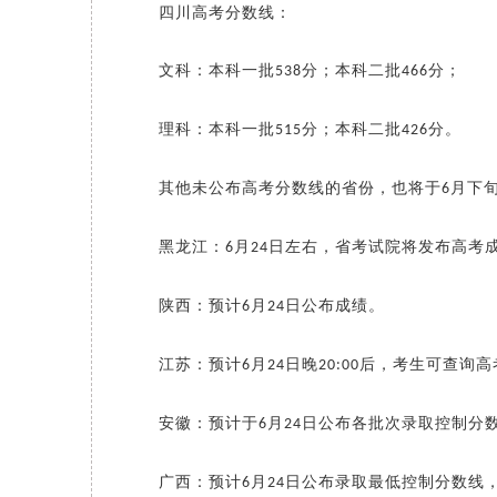
四川高考分数线：
文科：本科一批
分；本科二批
分；
538
466
理科：本科一批
分；本科二批
分。
515
426
其他未公布高考分数线的省份，也将于
月下
6
黑龙江：
月
日左右，省考试院将发布高考
6
24
陕西：预计
月
日公布成绩。
6
24
江苏：预计
月
日晚
后，考生可查询高
6
24
20:00
安徽：预计于
月
日公布各批次录取控制分
6
24
广西：预计
月
日公布录取最低控制分数线
6
24