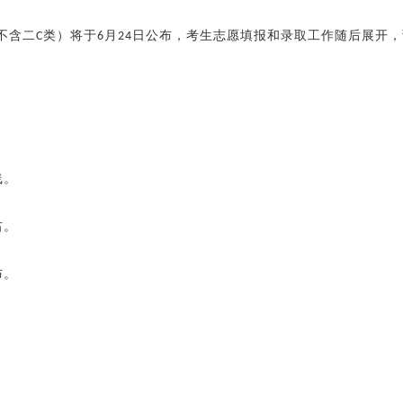
不含二
类）将于
月
日公布，考生志愿填报和录取工作随后展开，
C
6
24
线。
右。
布。