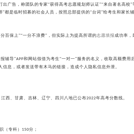
出广告，称团队的专家“获得高考志愿规划师认证”“来自著名高校”
师”都是临时招募的社会人员，按照总部提供的“台词”给考生和家长
分百保上”“一分不浪费”，但实际上为提高所谓的
志愿填报
成功率，
报辅导”
和网站假借为考生“一对一”服务的名义，收取高额费用
APP
人信息，或者发送带有木马的链接，造成个人隐私信息外泄。
、江西、甘肃、吉林、辽宁、四川八地已公布
年高考分数线。
2022
职（专科）
分；
150