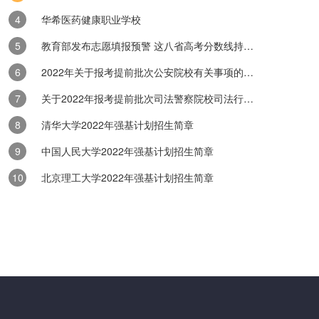
获国家认可？查询方法是什么？
华希医药健康职业学校
与学历认可度的议题中，中职学历的国家承认性是许多学生及家长关注的
教育部发布志愿填报预警 这八省高考分数线持续出炉
职教育，作为职业教育体系中的重要一环，不仅致力于培养学生的专业技..
2022年关于报考提前批次公安院校有关事项的公告
涵盖哪些考查内容？
关于2022年报考提前批次司法警察院校司法行政警察类专业有关事项的公告
想、投身中职高考的学子而言，专业课考试是至关重要的“关卡”。优职升
细拆解中职高考专业课考试中专业技能与口语表达这两大关键板块，助...
清华大学2022年强基计划招生简章
中国人民大学2022年强基计划招生简章
高职的途径有哪些？
北京理工大学2022年强基计划招生简章
业生而言，升入高职院校继续深造是提升自我、拓宽职业道路的重要一步
为大家详细介绍中职毕业生升入高职院校的几种主要方式，助力大家顺利..