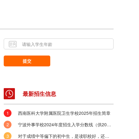
！
提交
最新招生信息
西南医科大学附属医院卫生学校2025年招生简章
实习时长是多久？
宁波外事学校2024年度招生入学分数线（供2025年考生参考）
体系时，实习环节无疑是连接校园与社会的桥梁，其时长与安排对学生个
具有深远影响。优职升学网认为，中职学校学生的实习时间设定在一般不..
对于成绩中等偏下的初中生，是读职校好，还是五年制大专好？