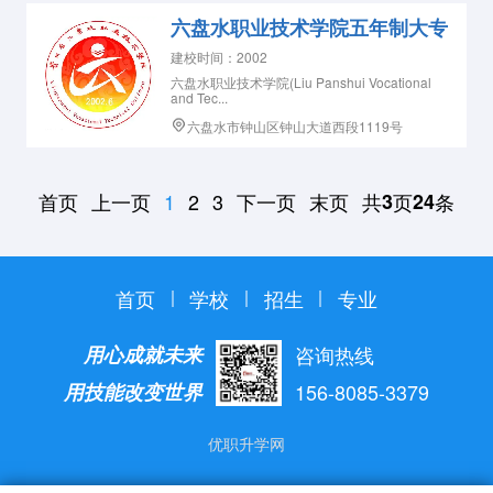
六盘水职业技术学院五年制大专
建校时间：2002
六盘水职业技术学院(Liu Panshui Vocational
and Tec...
六盘水市钟山区钟山大道西段1119号
首页
上一页
下一页
末页
共
页
条
1
2
3
3
24
首页
学校
招生
专业
用心成就未来
咨询热线
用技能改变世界
156-8085-3379
优职升学网