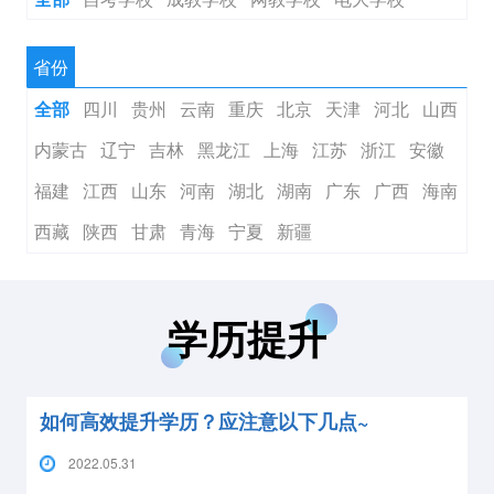
省份
四川
贵州
云南
重庆
北京
天津
河北
山西
全部
内蒙古
辽宁
吉林
黑龙江
上海
江苏
浙江
安徽
福建
江西
山东
河南
湖北
湖南
广东
广西
海南
西藏
陕西
甘肃
青海
宁夏
新疆
学历提升
如何高效提升学历？应注意以下几点~
2022.05.31