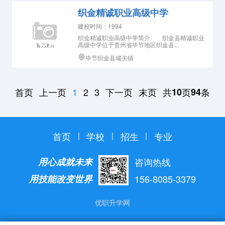
织金精诚职业高级中学
建校时间：1994
织金精诚职业高级中学简介 织金县精诚职业
高级中学位于贵州省毕节地区织金县...
毕节织金县城关镇
首页
上一页
下一页
末页
共
页
条
1
2
3
10
94
首页
学校
招生
专业
用心成就未来
咨询热线
用技能改变世界
156-8085-3379
优职升学网