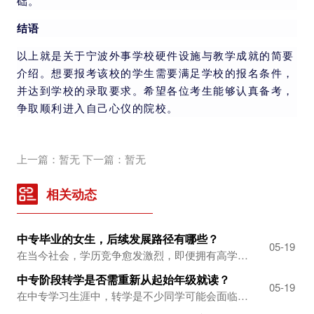
础。
结语
以上就是关于宁波外事学校硬件设施与教学成就的简要
介绍。想要报考该校的学生需要满足学校的报名条件，
并达到学校的录取要求。希望各位考生能够认真备考，
争取顺利进入自己心仪的院校。
上一篇：暂无 下一篇：暂无
相关动态
中专毕业的女生，后续发展路径有哪些？
中
-14
05-19
在当今社会，学历竞争愈发激烈，即便拥有高学历，也未必能轻松在社会立足。然而，学历始终是一块重要的“敲门砖”，对于中专毕业的女生而言，未来发展并非一片黯淡。只要怀揣学习热情、勇于尝试新事物，无论是提升学历还是掌握实用技能，都蕴藏着无限可能。中专女生毕业后的多元选择直接就业，发挥专业所长中专女生毕业后，直接投身职场是常见的...
中专阶段转学是否需重新从起始年级就读？
中
-14
05-19
在中专学习生涯中，转学是不少同学可能会面临的抉择。这一决定背后，往往有着多样化的原因。有的同学对当前所学专业兴趣寥寥，渴望转学到能学习心仪专业的学校；有的同学因家庭因素，需要转到离家更近的学校，以便更好地兼顾学业与家庭；还有的同学对现学校的环境不太满意，期望能在新环境中开启新的学习篇章。那么，中专转学到底需不需要重新读...