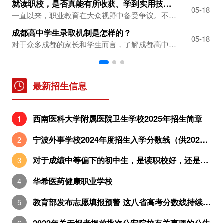
就读职校，是否真能有所收获、学到实用技能？
中
-13
05-18
一直以来，职业教育在大众视野中备受争议。不少人心中存疑：在职校所学知识究竟有无实用价值？学校是否真正传授了契合市场需求的知识与技能？在此情形下，许多人开始思考：若选择职业学校，还能真正学到东西吗？接下来，优职升学网将带你深入探究职校毕业生的就职现状。职校教育：紧跟时代需求，灵活多元发展随着社会需求的持续演变，职业学校所...
成都高中学生录取机制是怎样的？
中
-13
05-18
对于众多成都的家长和学生而言，了解成都高中如何录取学生是升学规划中的关键一环。成都高中的录取方式丰富多样，旨在为不同类型的学生提供公平且多元的升学通道。下面，就让我们详细了解一下成都高中具体的录取方式。成都高中主要录取方式中考成绩录取在成都的“5 + 2”区域（涵盖四川天府新区、成都高新区、锦江区、青羊区、金牛区、武侯...
最新招生信息
西南医科大学附属医院卫生学校2025年招生简章
宁波外事学校2024年度招生入学分数线（供2025年考生参考）
对于成绩中等偏下的初中生，是读职校好，还是五年制大专好？
华希医药健康职业学校
教育部发布志愿填报预警 这八省高考分数线持续出炉
2022年关于报考提前批次公安院校有关事项的公告