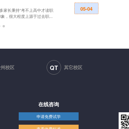
中职学校升学
05-04
多家长秉持“考不上高中才读职
在职业教育的广
，很大程度上源于过去职...
着不同的教育使
QT
贵州校区
其它校区
在线咨询
申请免费试学
查看收费标准