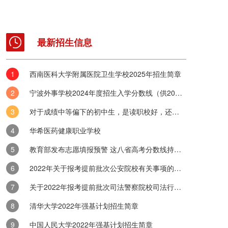
最新招生信息
西南医科大学附属医院卫生学校2025年招生简章
求的核心目标为何？
宁波外事学校2024年度招生入学分数线（供2025年考生参考）
我们始终关注职业教育领域的最新动态与核心议题。随着我国经济的蓬勃
持续优化，职业教育在人才培养、技能传承及推动社会经济发展方面的重..
对于成绩中等偏下的初中生，是读职校好，还是五年制大专好？
绩有无要求？
华希医药健康职业学校
针对特定职业培养人才的中等教育阶段，其教学内容和课程设置与普通高
教育部发布志愿填报预警 这八省高考分数线持续出炉
多学生提供了实现梦想的崭新途径。然而，关于职高选拔标准，特别是成..
2022年关于报考提前批次公安院校有关事项的公告
校就意味着毁了吗？
关于2022年报考提前批次司法警察院校司法行政警察类专业有关事项的公告
育在社会的重视程度日益提升，越来越多的学生选择踏入技校的大门。然
会上仍存在诸多争议。有人担忧，高中孩子读技校是否意味着未来被“毁..
清华大学2022年强基计划招生简章
中国人民大学2022年强基计划招生简章