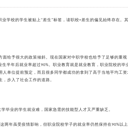
职业学校的学生被贴上
“差生”标签，读职校
差生的偏见始终存在。
=
方面给予很大的政策倾斜。现在国家对中职学校也给予了足够的重视
业生半年后就业率超过
。职业教育就是就业教育，职业院校的毕
90%
用人单位提前预定，而且很多同学都成功的拿到了高于当地平均工资
生，步入了社会工作的道路。
大学毕业的学生就业难，国家急需的技能型人才又严重缺乏。
，这两年虽受疫情影响，但职业院校学子的就业率仍然保持在
以上
90%