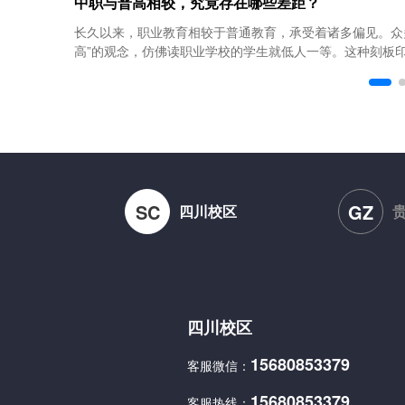
中职与普高相较，究竟存在哪些差距？
长久以来，职业教育相较于普通教育，承受着诸多偏见。众
高”的观念，仿佛读职业学校的学生就低人一等。这种刻板印象
SC
GZ
四川校区
四川校区
15680853379
客服微信：
15680853379
客服热线：