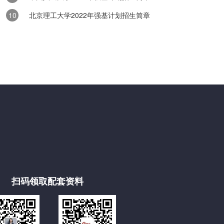
班与普通班级的差异解析
北京理工大学2022年强基计划招生简章
阔天地中，中职学校的升学班与普通班作为两种重要的教学班型，各自承
命与培养目标。以下是两者之间的核心差异解析，旨在帮助广大学子及家..
扫码领取配套资料