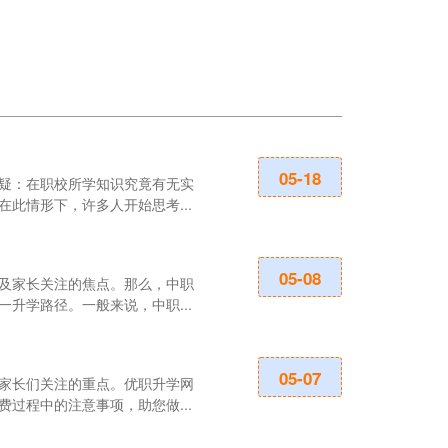
职业教育所追
05-18
疑：在职校所学知识究竟有无实
在优职升学网，
此情形下，许多人开始思考...
展和产业结构的
职高入学对成
05-08
及家长关注的焦点。那么，中职
职业高中，作为
升学路径。一般来说，中职...
截然不同，为众
高中孩子读技
05-07
家长们关注的重点。优职升学网
近年来，职业教
过程中的注意事项，助您做...
而，这一选择在社