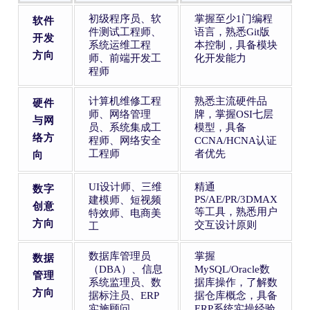
初级程序员、软
掌握至少1门编程
软件
件测试工程师、
语言，熟悉Git版
开发
系统运维工程
本控制，具备模块
方向
师、前端开发工
化开发能力
程师
计算机维修工程
熟悉主流硬件品
硬件
师、网络管理
牌，掌握OSI七层
与网
员、系统集成工
模型，具备
络方
程师、网络安全
CCNA/HCNA认证
工程师
者优先
向
UI设计师、三维
精通
数字
PS/AE/PR/3DMAX
建模师、短视频
创意
等工具，熟悉用户
特效师、电商美
方向
交互设计原则
工
数据库管理员
掌握
数据
（DBA）、信息
MySQL/Oracle数
管理
系统监理员、数
据库操作，了解数
方向
据标注员、ERP
据仓库概念，具备
实施顾问
ERP系统实操经验