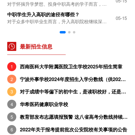
-08
05-15
对于怀揣升学梦想、投身中职高考的学子而言，专业课考试是至关重要的“关卡”。优职升学网在此为大家详细拆解中职高考专业课考试中专业技能与口语表达这两大关键板块，助力考生精准把握备考方向。一、专业技能：聚焦核心，现场实操定乾坤在中职高考专业课考试体系中，专业理论考试固然是重要一环，但专业技能的加试同样不容小觑。专业技能考试聚...
中职学生升入高职的途径有哪些？
中
-08
05-15
对于众多中职毕业生而言，升入高职院校继续深造是提升自我、拓宽职业道路的重要一步。优职升学网在此为大家详细介绍中职毕业生升入高职院校的几种主要方式，助力大家顺利开启新的学习征程。一、3 + 3 中高职衔接贯通班：无缝对接，升学无忧在入学阶段，中职毕业生可以选择就读 3 + 3 中高职衔接贯通班。这一模式将中职教育与高职教...
最新招生信息
西南医科大学附属医院卫生学校2025年招生简章
宁波外事学校2024年度招生入学分数线（供2025年考生参考）
对于成绩中等偏下的初中生，是读职校好，还是五年制大专好？
华希医药健康职业学校
教育部发布志愿填报预警 这八省高考分数线持续出炉
2022年关于报考提前批次公安院校有关事项的公告