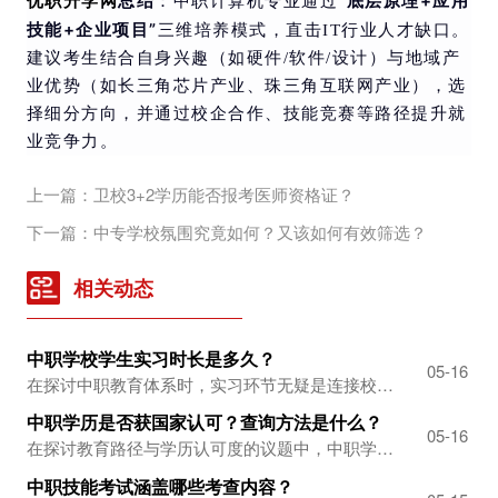
优职升学网
总结
“底层原理+应用
：中职计算机专业通过
技能+企业项目”
三维培养模式，直击IT行业人才缺口。
建议考生结合自身兴趣（如硬件/软件/设计）与地域产
业优势（如长三角芯片产业、珠三角互联网产业），选
择细分方向，并通过校企合作、技能竞赛等路径提升就
业竞争力。
上一篇：卫校3+2学历能否报考医师资格证？
下一篇：中专学校氛围究竟如何？又该如何有效筛选？
相关动态
中职学校学生实习时长是多久？
高
-11
05-16
在探讨中职教育体系时，实习环节无疑是连接校园与社会的桥梁，其时长与安排对学生个人成长及职业发展具有深远影响。优职升学网认为，中职学校学生的实习时间设定在一般不超过6个月的范围内，是一个相对合理且科学的安排。这样的时长既保证了学生有足够的时间将课堂上学到的理论知识转化为实际操作技能，又避免了因实习时间过长而可能导致的学业...
中职学历是否获国家认可？查询方法是什么？
中
-09
05-16
在探讨教育路径与学历认可度的议题中，中职学历的国家承认性是许多学生及家长关注的焦点。事实上，中职教育，作为职业教育体系中的重要一环，不仅致力于培养学生的专业技能，同时也严格遵循国家学历教育标准，由教育部门直接监管。因此，可以明确地说，中职学历是国家正式承认的学历层次之一。然而，在查询中职学历时，不少人会遇到困惑，尤其是...
中职技能考试涵盖哪些考查内容？
护