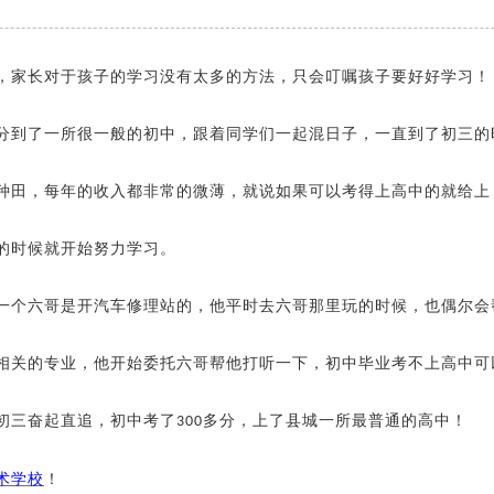
，家长对于孩子的学习没有太多的方法，只会叮嘱孩子要好好学习！
分到了一所很一般的初中，跟着同学们一起混日子，一直到了初三的
种田，每年的收入都非常的微薄，就说如果可以考得上高中的就给上
的时候就开始努力学习。
一个六哥是开汽车修理站的，他平时去六哥那里玩的时候，也偶尔会
相关的专业，他开始委托六哥帮他打听一下，初中毕业考不上高中可
初三奋起直追，初中考了
多分，上了县城一所最普通的高中！
300
术学校
！