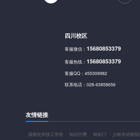
四川校区
15680853379
客服微信：
15680853379
客服热线：
客服QQ：
455309982
联系电话：
028-63858656
友情链接
成都光华技工学校
知识付费
铸铝门
少林寺武校招