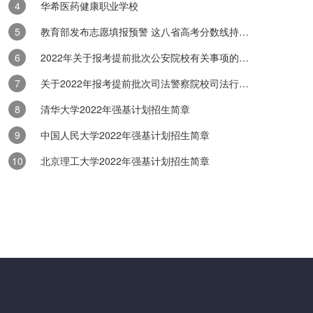
技术学校
华希医药健康职业学校
术学校成立于2006年，是一所全日制、专业化的中等职业技术学校。是四
教育部发布志愿填报预警 这八省高考分数线持续出炉
学院龙泉直属教学部，四川大学青年创新创业实训基地、四川大学...
2022年关于报考提前批次公安院校有关事项的公告
技术学校
关于2022年报考提前批次司法警察院校司法行政警察类专业有关事项的公告
盖最新中专、技校、大专、专科各类职业教育学校的学校信息,专业信息,招
助同学想要读职校、中职、职中、职业高中、3+2五年制大专的同...
清华大学2022年强基计划招生简章
中国人民大学2022年强基计划招生简章
学校
北京理工大学2022年强基计划招生简章
校简介 遵义市职业技术学校，位于贵州省遵义市福州路中段，系教育
社会保障部门管理的一所中、高级职业教育和职业技能鉴定的政府办全...