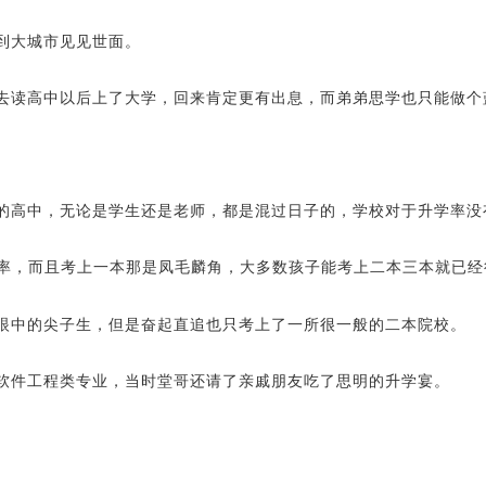
到大城市见见世面。
去读高中以后上了大学，回来肯定更有出息，而弟弟思学也只能做个
的高中，无论是学生还是老师，都是混过日子的，学校对于升学率没
率，而且考上一本那是凤毛麟角，大多数孩子能考上二本三本就已经
眼中的尖子生，但是奋起直追也只考上了一所很一般的二本院校。
软件工程类专业，当时堂哥还请了亲戚朋友吃了思明的升学宴。