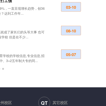
去打工强
成都科华职业
03-10
.9%，一直呈现增长趋势，创36
成都科华职业技
达到工作年...
师范大学继续教育
遵义重美职业
08-10
愿就成了家长们的头等大事 也可
优职升招生网涵
校 但是在不少...
生要求等信息，帮
遵义职业技术
05-07
学校的学校信息,专业信息,招
遵义职业技术学
3+2五年制大专的同...
门、人力资源和
QT
贵州校区
其它校区