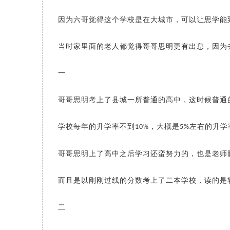
因为六哥觉得这个学校是在大城市，可以让思学能
当时家里面的老人都觉得哥哥思明更有出息，因为
一
哥哥思明考上了县城一所普通的高中，这时候普通
学校每年的升学率不到
，大概是
左右的升学
10%
5%
哥哥思明上了高中之后学习还蛮努力的，也是老师
而且是以刚刚过线的分数考上了二本学校，读的是
二