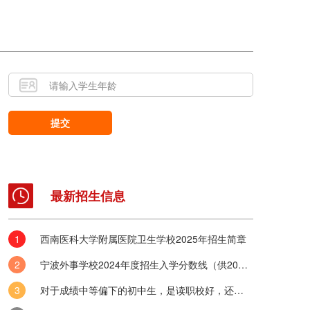
！
提交
最新招生信息
西南医科大学附属医院卫生学校2025年招生简章
技术学校本科院校
宁波外事学校2024年度招生入学分数线（供2025年考生参考）
术学校成立于2006年，是一所全日制、专业化的中等职业技术学校。是四
学院龙泉直属教学部，四川大学青年创新创业实训基地、四川大学...
对于成绩中等偏下的初中生，是读职校好，还是五年制大专好？