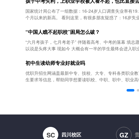
孩子中考失利，上职业学校被人看不起，也比直接
国家统计局公布了一组数据：16-24岁人口调查失业率有19
个月以来的新高。 看到这里，有很多朋友疑惑了：16岁失业？
“中国人瞧不起职校”困局怎么破？
“六月考孩子，七月考老子” 伴随着高考、中考的落幕 填志
以说是头疼大事 现如今 大概会有一半的学生最终会进入职业学
初中生读幼师专业好就业吗
优职升招生网涵盖最新中专、技校、大专、专科各类职业教育
生要求等信息，帮助同学想要读职校、中职、职中、职业高中、
SC
GZ
四川校区