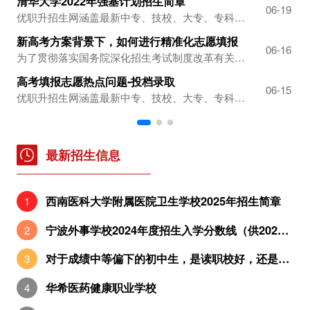
清华大学2022年强基计划招生简章
重
06-19
优职升招生网涵盖最新中专、技校、大专、专科各类职业教育学校的学校信息,专业信息,招生要求等信息，帮助同学想要读职校、中职、职中、职业高中、3+2五年制大专的同学以及有读职校资格的朋友择优质学校、选前景专业的一站式招生平台.
新高考方案背景下，如何进行精准化志愿填报
06-16
为了贯彻落实国务院深化招生考试制度改革有关精神，根据《国务院关于深化考试招生制度改革的实施意见》提出新高考方案改革意见，招生录取机制也在不断地变化，例如创造条件从而取消高校招生录取批次，改善志愿填报方式，逐步推广完善平行志愿的填报方式等，促进了考生和高校间的双向选择。随着新高考方案改革的不断深入，志愿填报精准化已经成为...
高考填报志愿热点问题-投档录取
高
06-15
优职升招生网涵盖最新中专、技校、大专、专科各类职业教育学校的学校信息,专业信息,招生要求等信息，帮助同学想要读职校、中职、职中、职业高中、3+2五年制大专的同学以及有读职校资格的朋友择优质学校、选前景专业的一站式招生平台.
最新招生信息
西南医科大学附属医院卫生学校2025年招生简章
宁波外事学校2024年度招生入学分数线（供2025年考生参考）
对于成绩中等偏下的初中生，是读职校好，还是五年制大专好？
华希医药健康职业学校