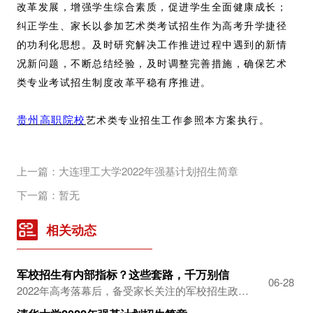
改革发展，增强学生综合素质，促进学生全面健康成长；
纠正学生、家长以参加艺术类考试招生作为高考升学捷径
的功利化思想。及时研究解决工作推进过程中遇到的新情
况新问题，不断总结经验，及时调整完善措施，确保艺术
类专业考试招生制度改革平稳有序推进。
贵州
高职院校
艺术类专业招生工作参照本方案执行。
上一篇：大连理工大学2022年强基计划招生简章
下一篇：暂无
相关动态
军校招生有内部指标？这些套路，千万别信
高
06-28
2022年高考落幕后，备受家长关注的军校招生政策成为热点。不法分子利用考生和家长的急切心情，以多种幌子实施诈骗。请考生与家长注意识别骗局，切勿相信所谓捷径。 每年高考招生录取期间，都有一些人打着军校招生的旗号进行招生诈骗。其诈骗伎俩大体有三种： 一是说自己有关系，可以帮助分数不够的考生上军校。 二是吹嘘自己可以保...